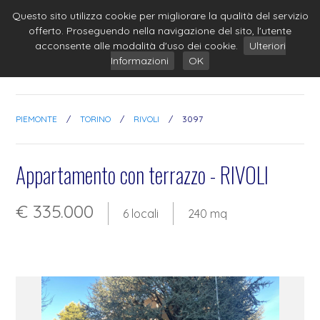
Questo sito utilizza cookie per migliorare la qualità del servizio
offerto. Proseguendo nella navigazione del sito, l'utente
acconsente alle modalità d'uso dei cookie.
Ulteriori
Informazioni
OK
PIEMONTE
/
TORINO
/
RIVOLI
/
3097
Appartamento con terrazzo - RIVOLI
€ 335.000
6 locali
240 mq