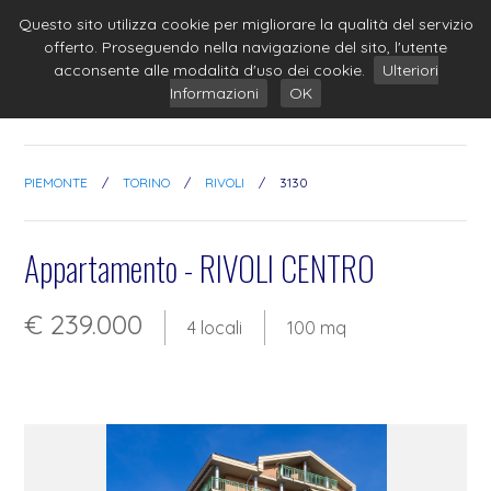
Questo sito utilizza cookie per migliorare la qualità del servizio
offerto. Proseguendo nella navigazione del sito, l'utente
acconsente alle modalità d'uso dei cookie.
Ulteriori
Informazioni
OK
PIEMONTE
/
TORINO
/
RIVOLI
/
3130
Appartamento - RIVOLI CENTRO
€ 239.000
4 locali
100 mq