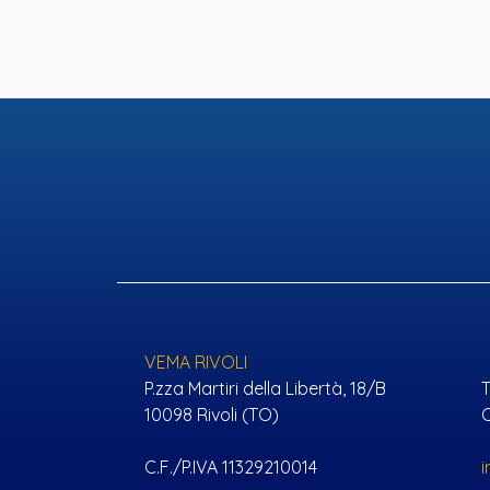
GIARDINO
TERRAZZO
VEMA RIVOLI
P.zza Martiri della Libertà, 18/B
T
Salva la tua ricerca
10098 Rivoli (TO)
C
C.F./P.IVA 11329210014
Inserisci la tua email nell'apposito campo,