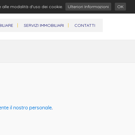
e alle modalità d'uso dei cookie.
Ulteriori Informazioni
OK
ILIARE
SERVIZI IMMOBILIARI
CONTATTI
ente il nostro personale
.