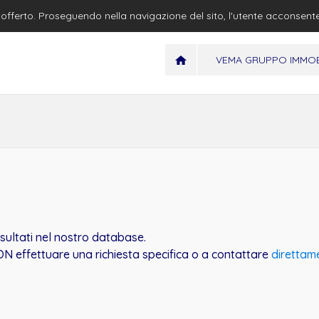
io offerto. Proseguendo nella navigazione del sito, l'utente acconsent
VEMA GRUPPO IMMOB
isultati nel nostro database.
N effettuare una richiesta specifica o a contattare
direttam