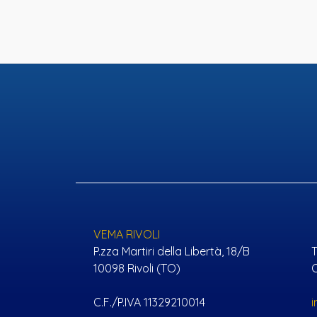
GIARDINO
TERRAZZO
VEMA RIVOLI
P.zza Martiri della Libertà, 18/B
T
Salva la tua ricerca
10098 Rivoli (TO)
C
C.F./P.IVA 11329210014
Inserisci la tua email nell'apposito campo,