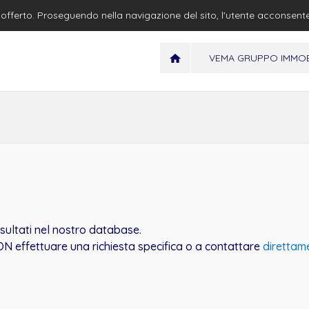
io offerto. Proseguendo nella navigazione del sito, l'utente acconsent
VEMA GRUPPO IMMOB
isultati nel nostro database.
N effettuare una richiesta specifica o a contattare
direttam