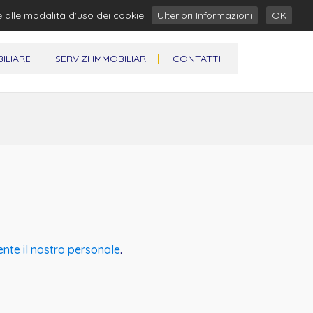
e alle modalità d'uso dei cookie.
Ulteriori Informazioni
OK
ILIARE
SERVIZI IMMOBILIARI
CONTATTI
ente il nostro personale
.