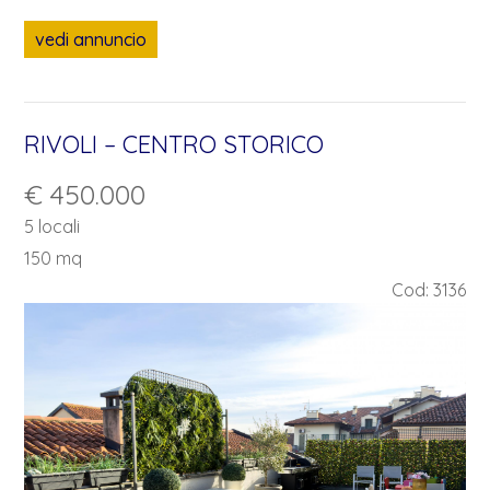
vedi annuncio
RIVOLI – CENTRO STORICO
€ 450.000
5 locali
150 mq
Cod: 3136