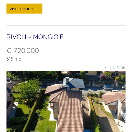
vedi annuncio
RIVOLI – MONGIOIE
Salva la tua ricerca
€ 720.000
315 mq
Inserisci la tua email nell'apposito campo,
ti invieremo i nuovi annunci compatibili con la
Cod: 3138
tua ricerca.