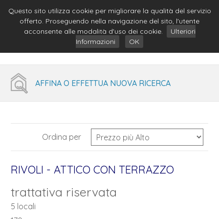
Questo sito utilizza cookie per migliorare la qualità del servizio
offerto. Proseguendo nella navigazione del sito, l'utente
acconsente alle modalità d'uso dei cookie.
Ulteriori
Informazioni
OK
AFFINA O EFFETTUA NUOVA RICERCA
Ordina per
RIVOLI - ATTICO CON TERRAZZO
trattativa riservata
5 locali