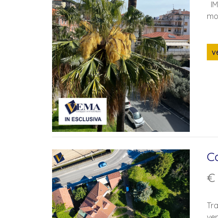
IMP
mol
v
C
€
Tra
ven