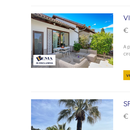
V
€
A p
cir
v
S
€