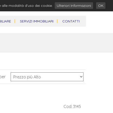
e alle modalità d'uso dei cookie.
Ulteriori Informazioni
OK
ILIARE
SERVIZI IMMOBILIARI
CONTATTI
per
Cod: 3145