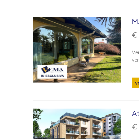
ti invieremo i nuovi annunci compatibili con la 
M
€
Ve
ve
v
A
€