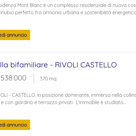
idenza Mont Blanc è un complesso residenziale di nuova costru
nubio perfetto fra armonia urbana e sostenibilità energetica..
edi annuncio
lla bifamiliare - RIVOLI CASTELLO
 538.000
370 mq
OLI - CASTELLO. In posizione dominante, immersa nella collina 
i e con giardino e terrazzo privati. L'immobile è studiato...
edi annuncio