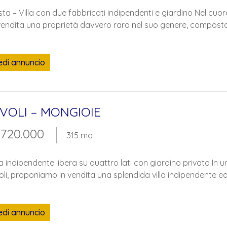
ta – Villa con due fabbricati indipendenti e giardino Nel cuor
vendita una proprietà davvero rara nel suo genere, composta 
ASCENSORE
BOX AUTO
edi annuncio
IVOLI – MONGIOIE
 720.000
315 mq
la indipendente libera su quattro lati con giardino privato In u
oli, proponiamo in vendita una splendida villa indipendente edi
edi annuncio