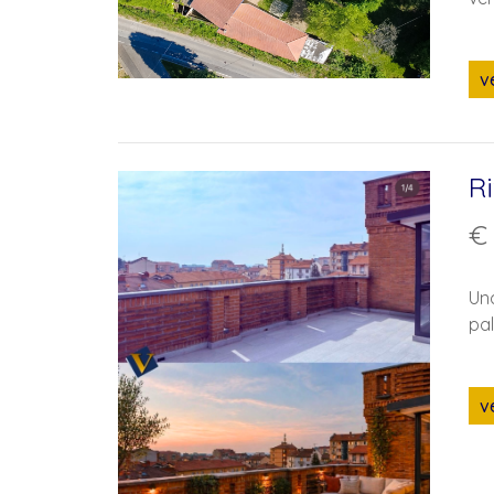
v
Ri
€
Una
pal
v