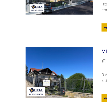
Res
con
v
Vi
€
RIV
lat
v