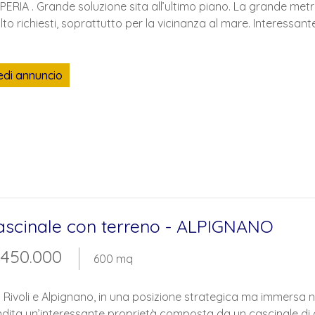
ERIA . Grande soluzione sita all’ultimo piano. La grande met
to richiesti, soprattutto per la vicinanza al mare. Interessante.
edi annuncio
ascinale con terreno - ALPIGNANO
 450.000
600 mq
 Rivoli e Alpignano, in una posizione strategica ma immersa ne
dita un’interessante proprietà composta da un cascinale di ci