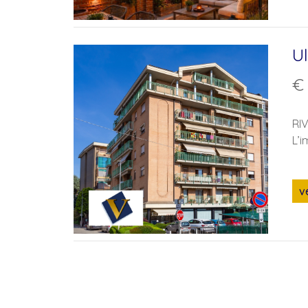
U
€
RIV
L’i
v