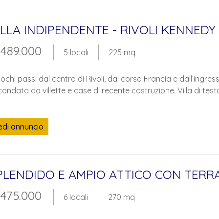
ILLA INDIPENDENTE - RIVOLI KENNEDY
 489.000
5 locali
225 mq
ochi passi dal centro di Rivoli, dal corso Francia e dall’ingress
condata da villette e case di recente costruzione. Villa di testa,
edi annuncio
PLENDIDO E AMPIO ATTICO CON TERR
 475.000
6 locali
270 mq