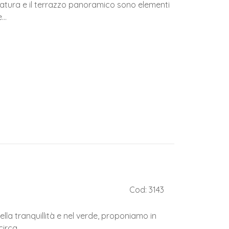
ratura e il terrazzo panoramico sono elementi
..
Cod: 3143
lla tranquillità e nel verde, proponiamo in
rca...