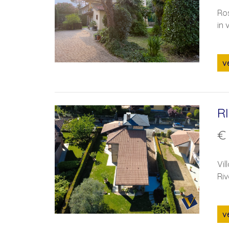
Ros
in 
GIARDINO
TERRAZZO
v
R
€
Vil
Riv
Salva la tua ricerca
v
Inserisci la tua email nell'apposito campo,